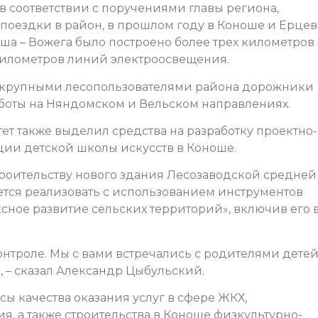
 в соответствии с поручениями главы региона,
оездки в район, в прошлом году в Коноше и Ерцев
ша – Вожега было построено более трех километров
 километров линий электроосвещения.
в крупными лесопользователями района дорожники
боты на Няндомском и Вельском направлениях.
ет также выделил средства на разработку проектно-
ции детской школы искусств в Коноше.
строительству нового здания Лесозаводской средней
тся реализовать с использованием инструментов
ное развитие сельских территорий», включив его 
контроле. Мы с вами встречались с родителями детей
 – сказал Александр Цыбульский.
сы качества оказания услуг в сфере ЖКХ,
, а также строительства в Коноше физкультурно-