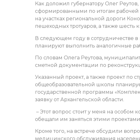
Как доложил губернатору Олег Реутов,
сформированными по итогам рабочей п
на участках региональной дороги Коно
пешеходных тротуаров, а также шесть
В следующем году в сотрудничестве 
планируют выполнить аналогичные ра
По словам Олега Реутова, муниципалит
сметной документации по реконструк
Указанный проект, а также проект по 
общеобразовательной школы планируе
государственной программы «Комплекс
заявку от Архангельской области.
– Этот вопрос стоит у меня на особом 
обещали им заняться этими проектами,
Кроме того, на встрече обсудили вопро
медицинского обслуживания населения