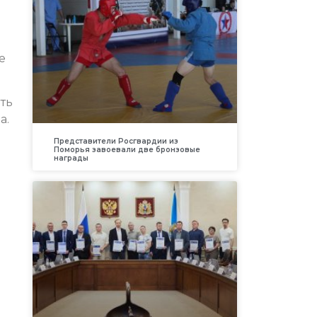
е
ть
а.
Представители Росгвардии из
Поморья завоевали две бронзовые
награды