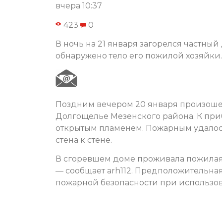
вчера 10:37
423
0
В ночь на 21 января загорелся частный
обнаружено тело его пожилой хозяйки.
Поздним вечером 20 января произоше
Долгощелье Мезенского района. К пр
открытым пламенем. Пожарным удалось
стена к стене.
В сгоревшем доме проживала пожилая 
— сообщает arh112. Предположительна
пожарной безопасности при использов