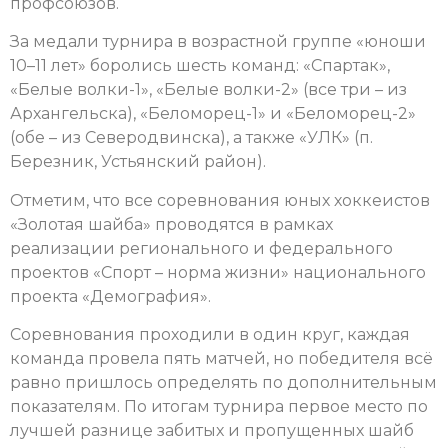
профсоюзов.
За медали турнира в возрастной группе «юноши
10–11 лет» боролись шесть команд: «Спартак»,
«Белые волки-1», «Белые волки-2» (все три – из
Архангельска), «Беломорец-1» и «Беломорец-2»
(обе – из Северодвинска), а также «УЛК» (п.
Березник, Устьянский район).
Отметим, что все соревнования юных хоккеистов
«Золотая шайба» проводятся в рамках
реализации регионального и федерального
проектов «Спорт – норма жизни» национального
проекта «Демография».
Соревнования проходили в один круг, каждая
команда провела пять матчей, но победителя всё
равно пришлось определять по дополнительным
показателям. По итогам турнира первое место по
лучшей разнице забитых и пропущенных шайб