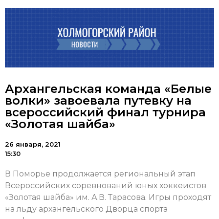
Архангельская команда «Белые
волки» завоевала путевку на
всероссийский финал турнира
«Золотая шайба»
26 января, 2021
15:30
В Поморье продолжается региональный этап
Всероссийских соревнований юных хоккеистов
«Золотая шайба» им. А.В. Тарасова. Игры проходят
на льду архангельского Дворца спорта