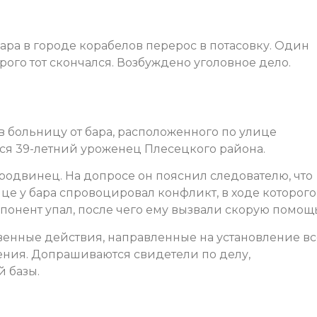
ра в городе корабелов перерос в потасовку. Один
рого тот скончался. Возбуждено уголовное дело.
 больницу от бара, расположенного по улице
ся 39-летний уроженец Плесецкого района.
родвинец. На допросе он пояснил следователю, что
е у бара спровоцировал конфликт, в ходе которого
ппонент упал, после чего ему вызвали скорую помощь
венные действия, направленные на установление вс
ения. Допрашиваются свидетели по делу,
 базы.