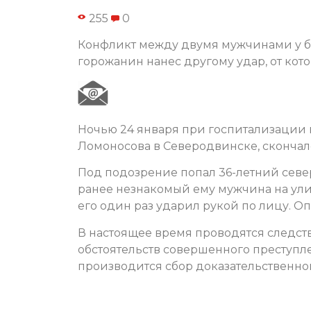
255
0
Конфликт между двумя мужчинами у ба
горожанин нанес другому удар, от кото
Ночью 24 января при госпитализации в
Ломоносова в Северодвинске, скончал
Под подозрение попал 36-летний севе
ранее незнакомый ему мужчина на улиц
его один раз ударил рукой по лицу. О
В настоящее время проводятся следст
обстоятельств совершенного преступл
производится сбор доказательственной