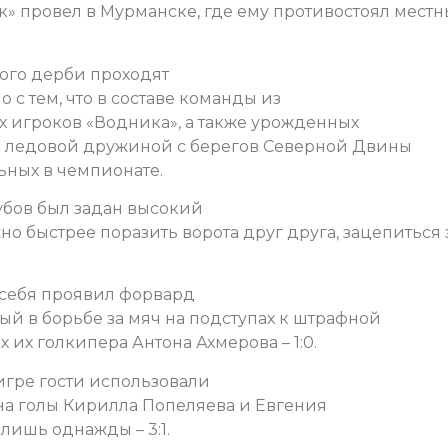
к» провел в Мурманске, где ему противостоял мест
ного дерби проходят
 с тем, что в составе команды из
 игроков «Водника», а также урожденных
 с ледовой дружиной с берегов Северной Двины
ных в чемпионате.
убов был задан высокий
но быстрее поразить ворота друг друга, зацепиться 
 себя проявил форвард
ый в борьбе за мяч на подступах к штрафной
 их голкипера Антона Ахмерова – 1:0.
игре гости использовали
 на голы Кирилла Попеляева и Евгения
лишь однажды – 3:1.