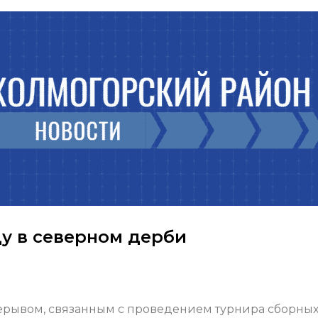
у в северном дерби
ерывом, связанным с проведением турнира сборны