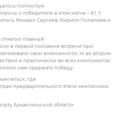
далось полностью
росы о победителе в этом матче – 6:1. У
чились Михаил Сергеев, Кирилл Попеляев и
 отметил главный
Если в первой половине встречи при
ализовали свои возможности, то во втором
еством и практически во всех компонентах
волило нам одержать победу.
хангельск, где
грам предварительного этапа чемпионата
орту Архангельской области