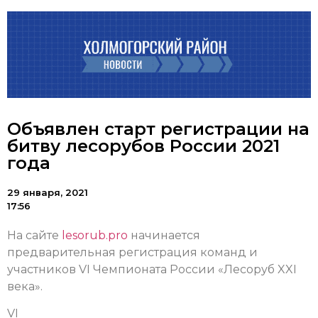
Объявлен старт регистрации на
битву лесорубов России 2021
года
29 января, 2021
17:56
На сайте
lesorub.prо
начинается
предварительная регистрация команд и
участников VI Чемпионата России «Лесоруб XXI
века».
VI