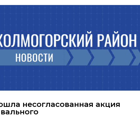
рошла несогласованная акция
авального