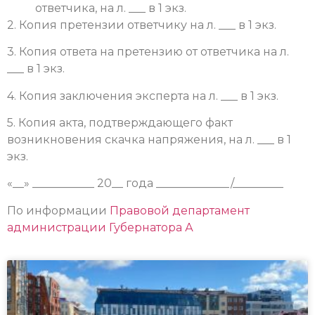
ответчика, на л. ___ в 1 экз.
2. Копия претензии ответчику на л. ___ в 1 экз.
3. Копия ответа на претензию от ответчика на л.
___ в 1 экз.
4. Копия заключения эксперта на л. ___ в 1 экз.
5. Копия акта, подтверждающего факт
возникновения скачка напряжения, на л. ___ в 1
экз.
«__» ___________ 20__ года _____________/_________
По информации
Правовой департамент
администрации Губернатора А