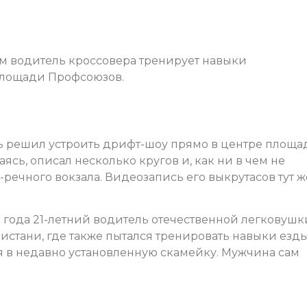
ом водитель кроссовера тренирует навыки
площади Профсоюзов.
ь решил устроить дрифт-шоу прямо в центре площа
ясь, описал несколько кругов и, как ни в чем не
-речного вокзала. Видеозапись его выкрутасов тут ж
 года 21-летний водитель отечественной легковушк
истани, где также пытался тренировать навыки езд
лся в недавно установленную скамейку. Мужчина сам