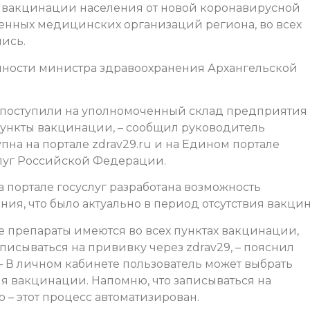
вакцинации населения от новой коронавирусной
енных медицинских организаций региона, во всех
ись.
ности министра здравоохранения Архангельской
» поступили на уполномоченный склад предприятия
пункты вакцинации, – сообщил руководитель
пна на портале zdrav29.ru и на Едином портале
луг Российской Федерации.
а портале госуслуг разработана возможность
ия, что было актуально в период отсутствия вакцин
препараты имеются во всех пунктах вакцинации,
писываться на прививку через zdrav29, – пояснил
 В личном кабинете пользователь может выбрать
 вакцинации. Напомню, что записываться на
 – этот процесс автоматизирован.