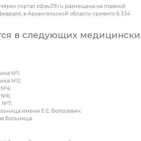
ерез портал zdrav29.ru размещена на главной
 февраля, в Архангельской области привито 6 334
тся в следующих медицински
ика №1;
ика №2;
 №4;
 №6;
 №7;
льница имени Е.Е. Волосевич;
я больница.