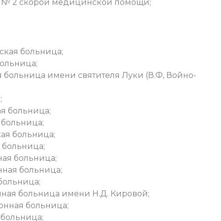
а № 2 скорой медицинской помощи;
ская больница;
ольница;
я больница имени святителя Луки (В.Ф, Войно-
;
я больница;
 больница;
ая больница;
 больница;
ная больница;
нная больница;
больница;
ная больница имени Н.Д. Кировой;
онная больница;
 больница;