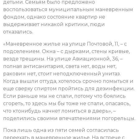
детьми. Семьям было предложено
воспользоваться муниципальным маневренным
фондом, однако состояние квартир не
выдерживает никакой критики, люди
отказались.
«Маневренное жилье на улице Почтовой, 11, – с
подселением. Окна – с дырками, стены кривые,
везде трещины. На улице Авиационной, 36, –
полная антисанитария, света нет, воды нет,
раковин нет, стоит неподключенный унитаз.
Когда вышли оттуда, хотелось срочно помыться и
еще сверху спиртом пройтись для дезинфекции.
Если раньше мы не спали, потому что боялись
сгореть, то здесь мы бы тоже не спали, опасаясь,
что ктонибудь начнет ломиться в дверь», –
поделились своими впечатлениями погорельцы.
Пока лишь одна из пяти семей согласилась
переехать в маневренное жилье. На встрече с