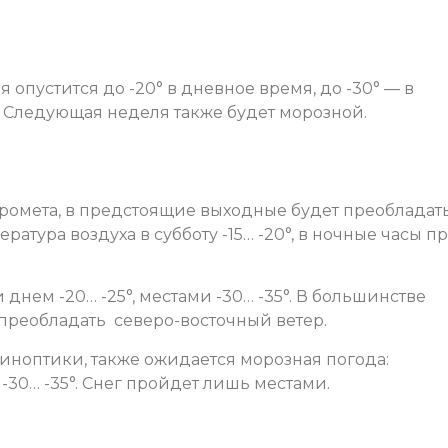
 опустится до -20° в дневное время, до -30° — в
. Следующая неделя также будет морозной.
омета, в предстоящие выходные будет преобладат
атура воздуха в субботу -15… -20°, в ночные часы п
 днем -20… -25°, местами -30… -35°. В большинстве
 преобладать северо-восточный ветер.
иноптики, также ожидается морозная погода:
 -30… -35°. Снег пройдет лишь местами.