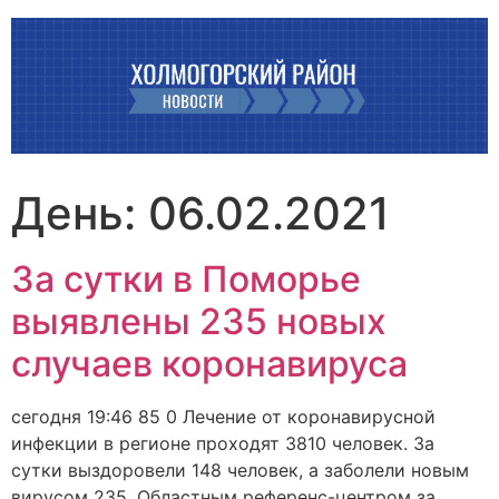
Перейти
к
содержимому
День:
06.02.2021
За сутки в Поморье
выявлены 235 новых
случаев коронавируса
сегодня 19:46 85 0 Лечение от коронавирусной
инфекции в регионе проходят 3810 человек. За
сутки выздоровели 148 человек, а заболели новым
вирусом 235. Областным референс-центром за