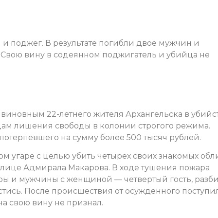
и поджег. В результате погибли двое мужчин и
 Свою вину в содеянном поджигатель и убийца не
 виновным 22-летнего жителя Архангельска в убийс
одам лишения свободы в колонии строгого режима.
потерпевшего на сумму более 500 тысяч рублей.
ном угаре с целью убить четырех своих знакомых обл
лице Адмирала Макарова. В ходе тушения пожара
ры и мужчины с женщиной — четвертый гость, разб
астись. После происшествия от осужденного поступи
на свою вину не признал.