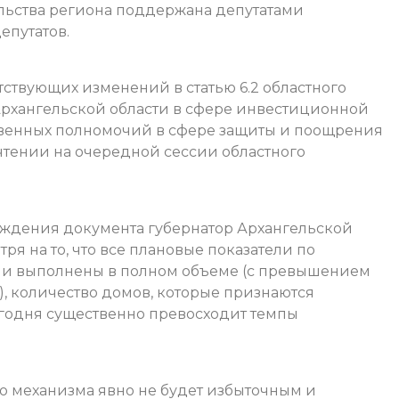
льства региона поддержана депутатами
епутатов.
твующих изменений в статью 6.2 областного
Архангельской области в сфере инвестиционной
твенных полномочий в сфере защиты и поощрения
чтении на очередной сессии областного
уждения документа губернатор Архангельской
я на то, что все плановые показатели по
ыли выполнены в полном объеме (с превышением
), количество домов, которые признаются
годня существенно превосходит темпы
о механизма явно не будет избыточным и