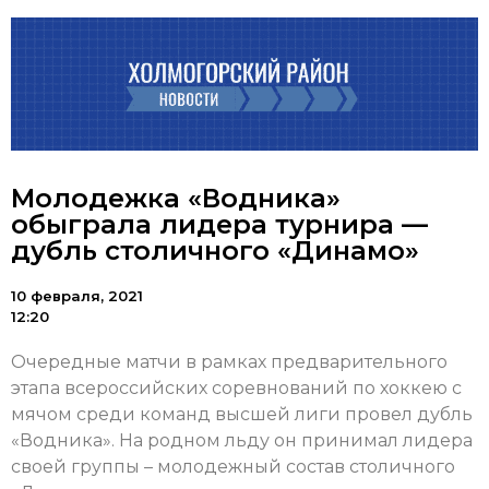
Молодежка «Водника»
обыграла лидера турнира —
дубль столичного «Динамо»
10 февраля, 2021
12:20
Очередные матчи в рамках предварительного
этапа всероссийских соревнований по хоккею с
мячом среди команд высшей лиги провел дубль
«Водника». На родном льду он принимал лидера
своей группы – молодежный состав столичного