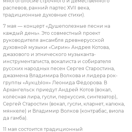
многоголосие строчного и демественного
распевов, ранний партес ХVII века,
традиционные духовные стихи).
7 мая — концерт «Душеполезные песни на
каждый день». Это совместный проект
руководителя ансамбля древнерусской
духовной музыки «Сирин» Андрея Котова,
джазового и этнического музыканта-
инструменталиста, вокалиста и собирателя
русских народных песен Сергея Старостина,
джазмена Владимира Волкова и лидера рок-
группы «АукцЫон» Леонида Фёдорова. В
Архангельск приедут Андрей Котов (вокал,
колёсная лира, гусли, перкуссия, синтезатор),
Сергей Старостин (вокал, гусли, кларнет, калюка,
мянкеле) и Владимир Волков (контрабас, виола
да гамба).
11 мая состоится традиционный