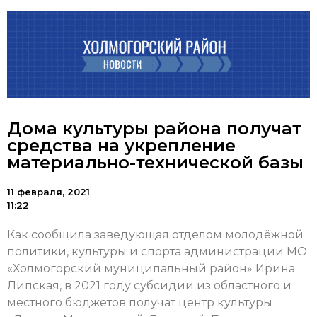
Дома культуры района получат
средства на укрепление
материально-технической базы
11 февраля, 2021
11:22
Как сообщила заведующая отделом молодёжной
политики, культуры и спорта администрации МО
«Холмогорский муниципальный район» Ирина
Липская, в 2021 году субсидии из областного и
местного бюджетов получат центр культуры