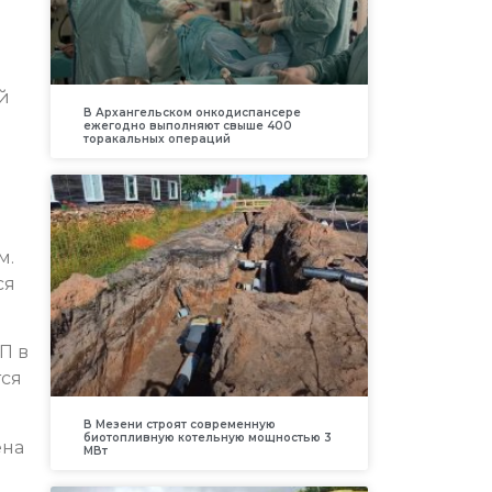
й
В Архангельском онкодиспансере
ежегодно выполняют свыше 400
торакальных операций
м.
ся
П в
тся
В Мезени строят современную
биотопливную котельную мощностью 3
ена
МВт