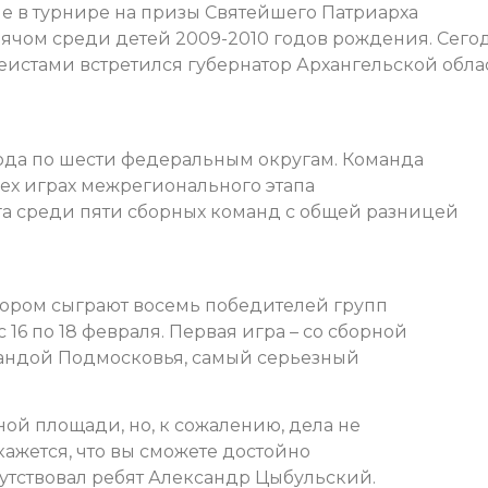
е в турнире на призы Святейшего Патриарха
мячом среди детей 2009-2010 годов рождения. Сего
еистами встретился губернатор Архангельской обла
года по шести федеральным округам. Команда
ех играх межрегионального этапа
а среди пяти сборных команд с общей разницей
отором сыграют восемь победителей групп
 16 по 18 февраля. Первая игра – со сборной
мандой Подмосковья, самый серьезный
ной площади, но, к сожалению, дела не
 кажется, что вы сможете достойно
путствовал ребят Александр Цыбульский.