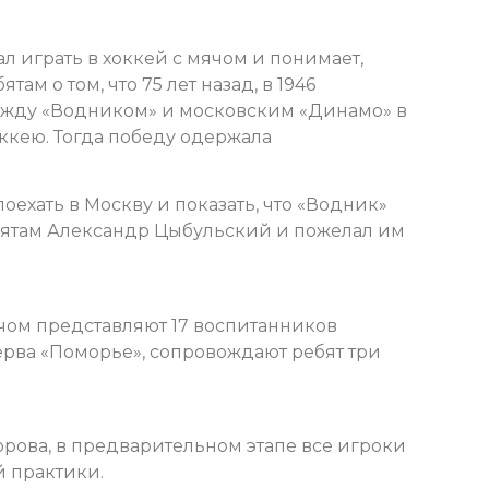
ал играть в хоккей с мячом и понимает,
там о том, что 75 лет назад, в 1946
между «Водником» и московским «Динамо» в
ккею. Тогда победу одержала
поехать в Москву и показать, что «Водник»
ебятам Александр Цыбульский и пожелал им
ячом представляют 17 воспитанников
рва «Поморье», сопровождают ребят три
рова, в предварительном этапе все игроки
 практики.