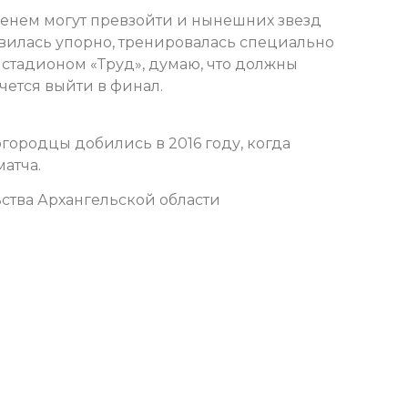
еменем могут превзойти и нынешних звезд
товилась упорно, тренировалась специально
о стадионом «Труд», думаю, что должны
очется выйти в финал.
огородцы добились в 2016 году, когда
атча.
ства Архангельской области