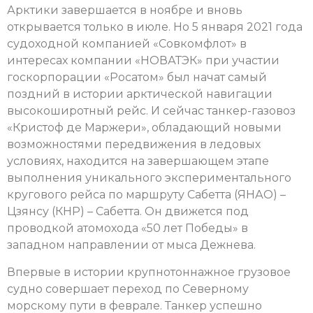
Арктики завершается в ноябре и вновь
открывается только в июле. Но 5 января 2021 года
судоходной компанией «Совкомфлот» в
интересах компании «НОВАТЭК» при участии
госкорпорации «Росатом» был начат самый
поздний в истории арктической навигации
высокоширотный рейс. И сейчас танкер-газовоз
«Кристоф де Маржери», обладающий новыми
возможностями передвижения в ледовых
условиях, находится на завершающем этапе
выполнения уникального экспериментального
кругового рейса по маршруту Сабетта (ЯНАО) –
Цзянсу (КНР) – Сабетта. Он движется под
проводкой атомохода «50 лет Победы» в
западном направлении от мыса Дежнева.
Впервые в истории крупнотоннажное грузовое
судно совершает переход по Северному
морскому пути в феврале. Танкер успешно