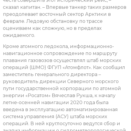
честь совершить этот исторический рейс, –
сказал капитан. – Впервые танкер таких размеров
преодолевает восточный сектор Арктики в
феврале. Ледовую обстановку по трассе
оцениваем как сложную, но в пределах
ожидаемого.
Кроме атомного ледокола, информационно-
навигационное сопровождение по маршруту
плавания газовозов осуществлял штаб морских
операций (ШМО) ФГУП «Атомфлот». Как сообщил
заместитель генерального директора –
руководитель дирекции Северного морского
пути государственной корпорации по атомной
энергии «Росатом» Вячеслав Рукша, к началу
летне-осенней навигации 2020 года была
введена в эксплуатацию автоматизированная
система управления (АСУ) штаба морских
операций. В ней круглосуточно ведутся сбор и
анализ информации о гидрометеорологической,