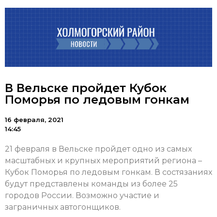
В Вельске пройдет Кубок
Поморья по ледовым гонкам
16 февраля, 2021
14:45
21 февраля в Вельске пройдет одно из самых
масштабных и крупных мероприятий региона –
Кубок Поморья по ледовым гонкам. В состязаниях
будут представлены команды из более 25
городов России. Возможно участие и
заграничных автогонщиков.