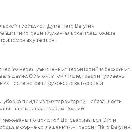
льской городской Думе Пётр Ватутин
ое администрация Архангельска предложила
придомовых участков.
ичество неразграниченных территорий и бесхозных
ла давно. Об этом, в том числе, говорит уровень
ник после встречи руководства города и
, уборка придомовых территорий – обязанность
лняют во многих городах России.
 отмежеваны по цоколю? Договариваться. Это и
ода в форме соглашения», – говорит Пётр Ватутин.