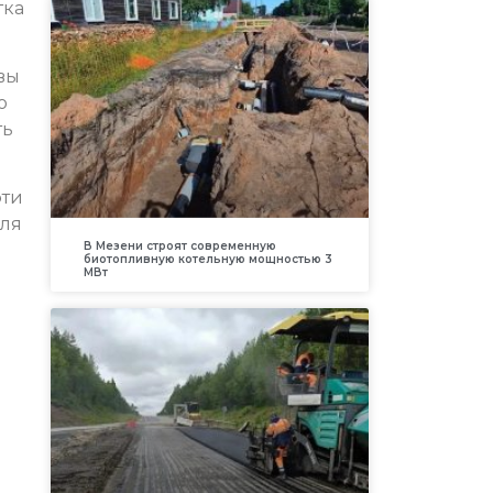
тка
вы
о
ть
эти
для
В Мезени строят современную
биотопливную котельную мощностью 3
МВт