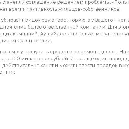
ить станет ли соглашение решением проблемы. «Попы
ажет время и активность жильцов-собственников.
убирает придомовую территорию, а у вашего – нет, 
едпочтение более ответственной компании. Для этог
щих компаний. Аутсайдеры не только могут потеря
и лишиться лицензии.
ко смогут получить средства на ремонт дворов. На 
ено 100 миллионов рублей. И это ещё один повод 
 действительно хочет и может навести порядок в их
анник.