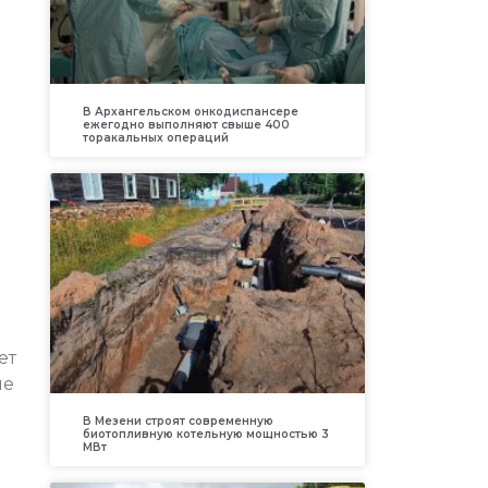
В Архангельском онкодиспансере
ежегодно выполняют свыше 400
торакальных операций
ет
ие
В Мезени строят современную
биотопливную котельную мощностью 3
МВт