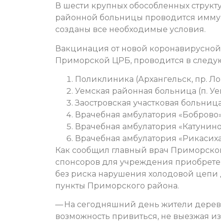
В шести крупных обособленных струк
районной больницы проводится иммун
созданы все необходимые условия.
Вакцинация от новой коронавирусной
Приморской ЦРБ, проводится в следую
Поликлиника (Архангельск, пр. Лом
Уемская районная больница (п. Уем
Заостровская участковая больница (д
Врачебная амбулатория «Боброво» (
Врачебная амбулатория «Катунино» (
Врачебная амбулатория «Рикасиха» 
Как сообщил главный врач Приморско
спонсоров для учреждения приобрете
без риска нарушения холодовой цепи
пункты Приморского района.
— На сегодняшний день жители дереве
возможность привиться, не выезжая из