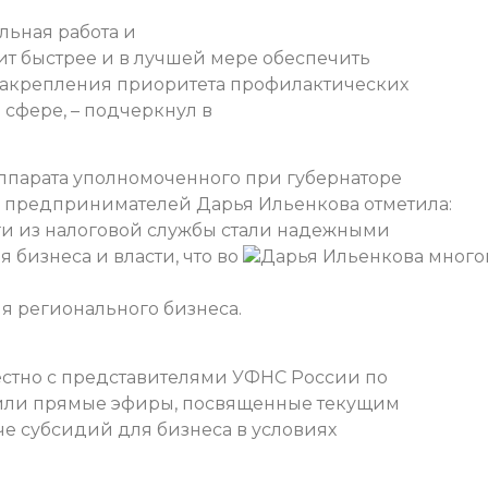
льная работа и
т быстрее и в лучшей мере обеспечить
закрепления приоритета профилактических
сфере, – подчеркнул в
аппарата уполномоченного при губернаторе
в предпринимателей Дарья Ильенкова отметила:
ги из налоговой службы стали надежными
бизнеса и власти, что во
Дарья Ильенкова
много
я регионального бизнеса.
естно с представителями УФНС России по
дили прямые эфиры, посвященные текущим
е субсидий для бизнеса в условиях