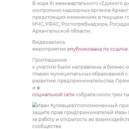
В ходе XI ежеквартального «Единого д
контрольно-надзорных органов Арханг
предстоящих изменениях в текущем го
МЧС, УФАС, Роспотребнадзора, Росздра
Архангельской области.
Видеозапись
мероприятия
опубликована по ссылке
.
Приглашения
к участию были направлены в бизнес-
главам муниципальных образований с 
развитию предпринимательства. Прям
и
в
социальной сети
собрала около трех т
Иван Кулявцев
Уполномоченный при 
защите прав предпринимателей Иван 
за
работу и открытость во взаимодейс
сообщества.