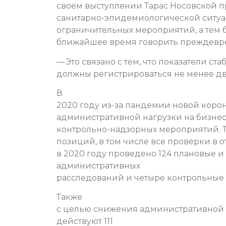
своем выступлении Тарас Носовской 
санитарно-эпидемиологической ситуаци
ограничительных мероприятий, а тем б
ближайшее время говорить преждевр
— Это связано с тем, что показатели 
должны регистрироваться не менее дву
В
2020 году из-за пандемии новой кор
административной нагрузки на бизне
контрольно-надзорных мероприятий. Т
позиций, в том числе все проверки в 
в 2020 году проведено 124 плановые и
административных
расследований и четыре контрольные 
Также
с целью снижения административной на
действуют 111