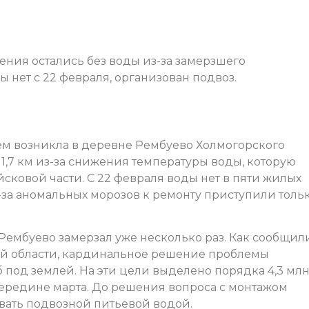
ения остались без воды из-за замерзшего
 нет с 22 февраля, организован подвоз.
м возникла в деревне Рембуево Холмогорского
1,7 км из-за снижения температуры воды, которую
йсковой части. С 22 февраля воды нет в пяти жилых
-за аномальных морозов к ремонту приступили толь
Рембуево замерзал уже несколько раз. Как сообщил
ой области, кардинальное решение проблемы
 под землей. На эти цели выделено порядка 4,3 мл
ередине марта. До решения вопроса с монтажом
вать подвозной питьевой водой.