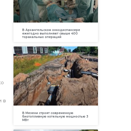
В Архангельском онкодиспансере
ежегодно выполняют свыше 400
торакальных операций
ко
и в
В Мезени строят современную
н
биотопливную котельную мощностью 3
МВт