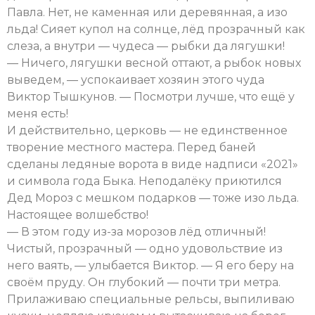
Павла. Нет, не каменная или деревянная, а изо
льда! Сияет купол на солнце, лёд прозрачный как
слеза, а внутри — чудеса — рыбки да лягушки!
— Ничего, лягушки весной оттают, а рыбок новых
выведем, — успокаивает хозяин этого чуда
Виктор Тышкунов. — Посмотри лучше, что ещё у
меня есть!
И действительно, церковь — не единственное
творение местного мастера. Перед баней
сделаны ледяные ворота в виде надписи «2021»
и символа года Быка. Неподалёку приютился
Дед Мороз с мешком подарков — тоже изо льда.
Настоящее волшебство!
— В этом году из-за морозов лёд отличный!
Чистый, прозрачный — одно удовольствие из
него ваять, — улыбается Виктор. — Я его беру на
своём пруду. Он глубокий — почти три метра.
Прилаживаю специальные рельсы, выпиливаю