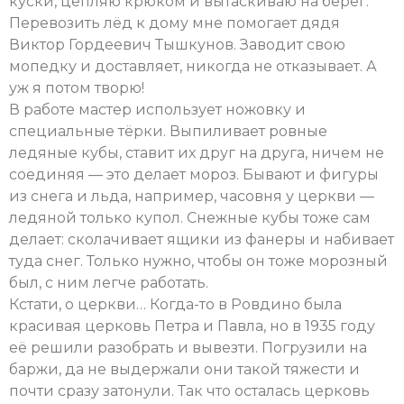
куски, цепляю крюком и вытаскиваю на берег.
Перевозить лёд к дому мне помогает дядя
Виктор Гордеевич Тышкунов. Заводит свою
мопедку и доставляет, никогда не отказывает. А
уж я потом творю!
В работе мастер использует ножовку и
специальные тёрки. Выпиливает ровные
ледяные кубы, ставит их друг на друга, ничем не
соединяя — это делает мороз. Бывают и фигуры
из снега и льда, например, часовня у церкви —
ледяной только купол. Снежные кубы тоже сам
делает: сколачивает ящики из фанеры и набивает
туда снег. Только нужно, чтобы он тоже морозный
был, с ним легче работать.
Кстати, о церкви… Когда-то в Ровдино была
красивая церковь Петра и Павла, но в 1935 году
её решили разобрать и вывезти. Погрузили на
баржи, да не выдержали они такой тяжести и
почти сразу затонули. Так что осталась церковь