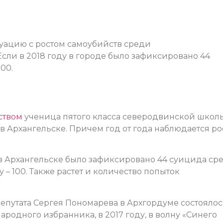
уацию с ростом самоубийств среди
сли в 2018 году в городе было зафиксировано 44
100.
ством
ученица пятого класса северодвинской школ
в Архангельске. Причем год от года наблюдается ро
в Архангельске было зафиксировано 44 суицида ср
ду – 100. Также растет и количество попыток
путата Сергея Пономарева в Архгордуме состоялос
ародного избранника, в 2017 году, в волну «Синего