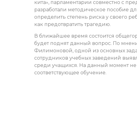
кита», парламентарии совместно с п
разработали методическое пособие для
определить степень риска у своего ре
как предотвратить трагедию.
В ближайшее время состоится общегор
будет поднят данный вопрос. По мне
Филимоновой, одной из основных зада
сотрудников учебных заведений выя
среди учащихся. На данный момент н
соответствующее обучение.