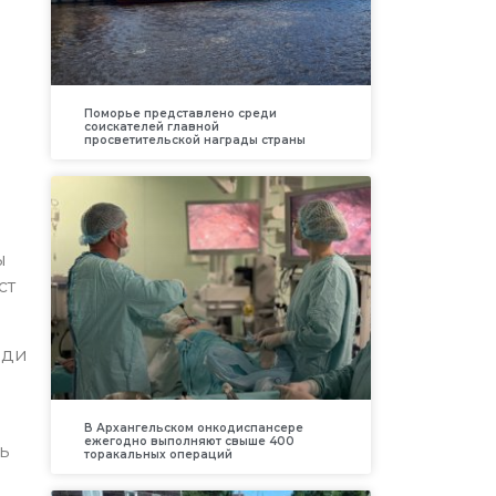
Поморье представлено среди
соискателей главной
просветительской награды страны
ы
ст
еди
В Архангельском онкодиспансере
ежегодно выполняют свыше 400
ь
торакальных операций