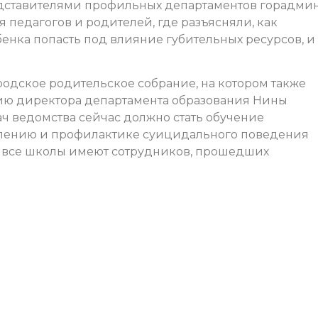
редставителями профильных департаментов горадми
 педагогов и родителей, где разъясняли, как
бенка попасть под влияние губительных ресурсов, и
одское родительское собрание, на котором также
нию директора департамента образования Нины
ч ведомства сейчас должно стать обучение
влению и профилактике суицидального поведения
е все школы имеют сотрудников, прошедших