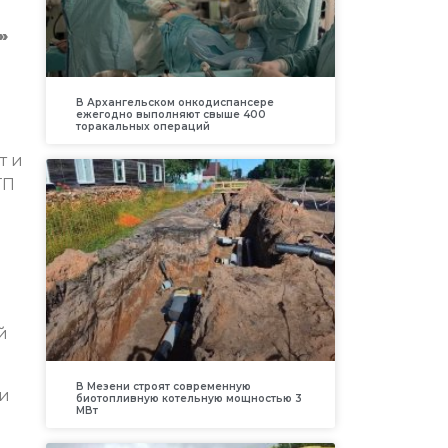
»
В Архангельском онкодиспансере
ежегодно выполняют свыше 400
торакальных операций
т и
ТП
й
В Мезени строят современную
ри
биотопливную котельную мощностью 3
МВт