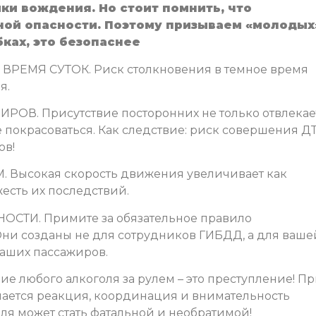
и вождения. Но стоит помнить, что
ой опасности. Поэтому призываем «молодых
ках, это безопаснее
ЕМЯ СУТОК. Риск столкновения в темное время
я.
В. Присутствие посторонних не только отвлекае
е покрасоваться. Как следствие: риск совершения Д
ов!
ысокая скорость движения увеличивает как
жесть их последствий.
ТИ. Примите за обязательное правило
Они созданы не для сотрудников ГИБДД, а для ваше
ваших пассажиров.
любого алкоголя за рулем – это преступление! П
шается реакция, координация и внимательность
ля может стать фатальной и необратимой!