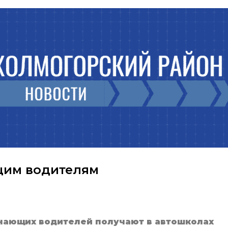
щим водителям
инающих водителей получают в автошколах