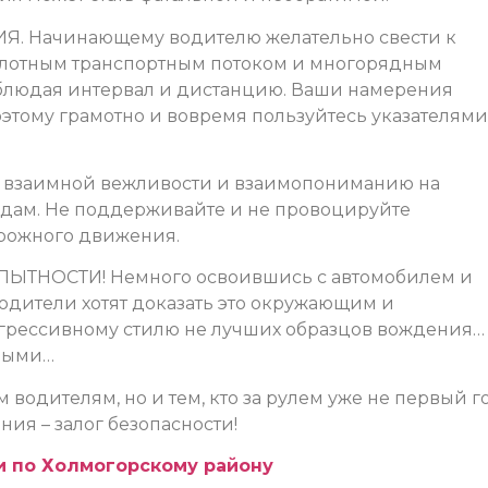
Начинающему водителю желательно свести к
плотным транспортным потоком и многорядным
облюдая интервал и дистанцию. Ваши намерения
тому грамотно и вовремя пользуйтесь указателями
взаимной вежливости и взаимопониманию на
одам. Не поддерживайте и не провоцируйте
рожного движения.
ТНОСТИ! Немного освоившись с автомобилем и
ители хотят доказать это окружающим и
агрессивному стилю не лучших образцов вождения…
ьными…
водителям, но и тем, кто за рулем уже не первый го
я – залог безопасности!
 по Холмогорскому району