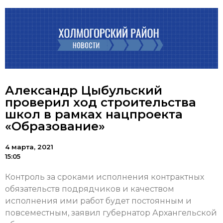
Александр Цыбульский
проверил ход строительства
школ в рамках нацпроекта
«Образование»
4 марта, 2021
15:05
Контроль за сроками исполнения контрактных
обязательств подрядчиков и качеством
исполнения ими работ будет постоянным и
повсеместным, заявил губернатор Архангельской