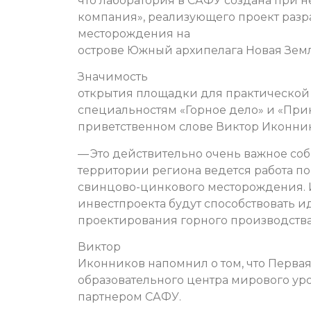
что лаборатория в САФУ создана при 
компания», реализующего проект разр
месторождения на
острове Южный архипелага Новая Земл
Значимость
открытия площадки для практической 
специальностям «Горное дело» и «При
приветственном слове Виктор Иконни
— Это действительно очень важное собы
территории региона ведется работа по
свинцово-цинкового месторождения. И
инвестпроекта будут способствовать и
проектирования горного производства 
Виктор
Иконников напомнил о том, что Перва
образовательного центра мирового ур
партнером САФУ.