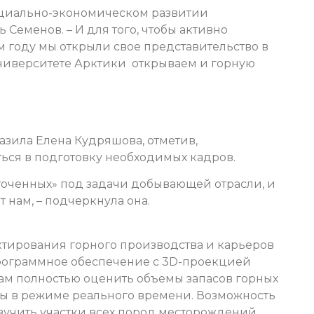
оциально-экономическом развитии
 Семенов. – И для того, чтобы активно
ом году мы открыли свое представительство в
университете Арктики открываем и горную
зила Елена Кудряшова, отметив,
ться в подготовку необходимых кадров.
аточенных» под задачи добывающей отрасли, и
 нам, – подчеркнула она.
тирования горного производства и карьеров
рограммное обеспечение с 3D-проекцией
ам полностью оценить объемы запасов горных
оты в режиме реального времени. Возможность
учить участки всех пород месторождений.