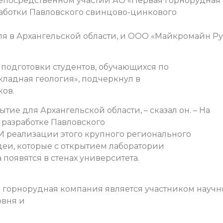
непосредственном участии АО «Первая горнорудная
аботки Павловского свинцово-цинкового
я в Архангельской области, и ООО «Майкромайн Ру
подготовки студентов, обучающихся по
кладная геология», подчеркнул в
ков.
тие для Архангельской области, – сказал он. – На
 разработке Павловского
 реализации этого крупного регионального
деи, которые с открытием лаборатории
появятся в стенах университета.
я горнорудная компания является участником научн
овня и