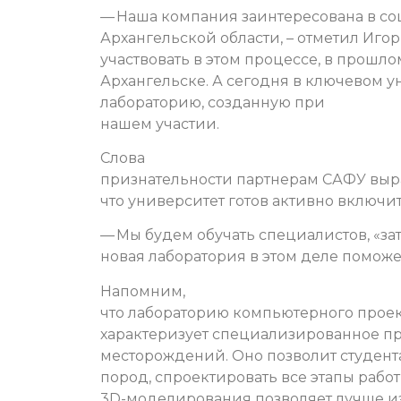
— Наша компания заинтересована в с
Архангельской области, – отметил Игорь
участвовать в этом процессе, в прошл
Архангельске. А сегодня в ключевом 
лабораторию, созданную при
нашем участии.
Слова
признательности партнерам САФУ выра
что университет готов активно включи
— Мы будем обучать специалистов, «з
новая лаборатория в этом деле поможет
Напомним,
что лабораторию компьютерного проек
характеризует специализированное п
месторождений. Оно позволит студент
пород, спроектировать все этапы раб
3D-моделирования позволяет лучше из