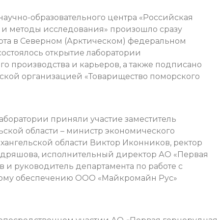
научно-образовательного центра «Российская
и и методы исследования» произошло сразу
арта в Северном (Арктическом) федеральном
состоялось открытие лаборатории
о производства и карьеров, а также подписано
ской организацией «Товарищество поморского
аборатории приняли участие заместитель
ьской области – министр экономического
хангельской области Виктор Иконников, ректор
удряшова, исполнительный директор АО «Первая
 и руководитель департамента по работе с
ому обеспечению ООО «Майкромайн Рус»