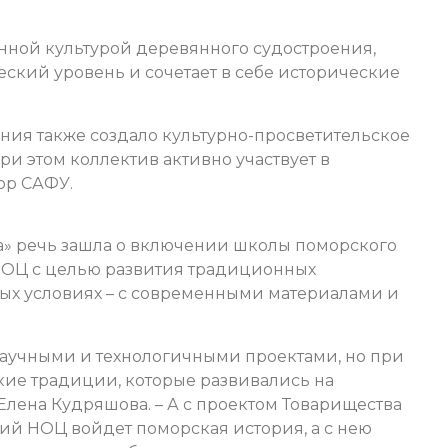
нной культурой деревянного судостроения,
ский уровень и сочетает в себе исторические
ния также создало культурно-просветительское
при этом коллектив активно участвует в
тор САФУ.
а» речь зашла о включении школы поморского
НОЦ с целью развития традиционных
ых условиях – с современными материалами и
научными и технологичными проектами, но при
кие традиции, которые развивались на
Елена Кудряшова. – А с проектом Товарищества
ий НОЦ войдет поморская история, а с нею