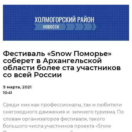
Фестиваль «Snow Поморье»
соберет в Архангельской
области более ста участников
со всей России
9 марта, 2021
10:41
Среди них как профессионалы, так и любители
снегоходного движения и зимнего туризма. По
словам организаторов фестиваля, такого
большого числа участников проекта «Snow