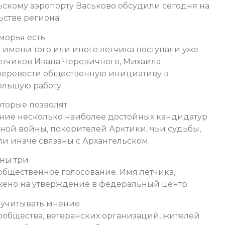
скому аэропорту Васьково обсудили сегодня на
стве региона.
орья есть:
имени того или иного летчика поступали уже
летчиков Ивана Черевичного, Михаила
 перевести общественную инициативу в
ольшую работу.
оторые позволят
ние несколько наиболее достойных кандидатур
ной войны, покорителей Арктики, чьи судьбы,
и иначе связаны с Архангельском.
ны три
 общественное голосование. Имя летчика,
жено на утверждение в федеральный центр.
м учитывать мнение
общества, ветеранских организаций, жителей