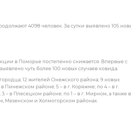
одолжают 4098 человек. За сутки выявлено 105 нов
кции в Поморье постепенно снижается. Впервые с
 выявлено чуть более 100 новых случаев ковида.
городца; 12 жителей Онежского района; 9 новых
в Пинежском районе; 5 – в г. Коряжме; по 4 – в г.
– в Плесецком районе; по 1 – в г. Мирном, а также в
м, Мезенском и Холмогорском районах.