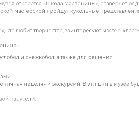
 музея откроется «Школа Масленицы», развернет ря
ческой мастерской пройдут кукольные представлени
ех, кто любит творчество, заинтересуют мастер-класс
еница».
тлобол и с
нежкобол, а также для решения
ками
еничная неделя» и экскурсий.
В эти дни в музее бу
вой карусели.