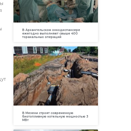
ды
я
ы
В Архангельском онкодиспансере
ежегодно выполняют свыше 400
торакальных операций
дут
В Мезени строят современную
биотопливную котельную мощностью 3
МВт