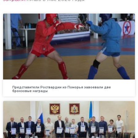
Представители Росгвардии из Поморья завоевали две
бронзовые награды