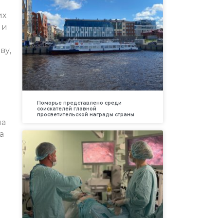
их
 и
ву,
Поморье представлено среди
соискателей главной
просветительской награды страны
на
а