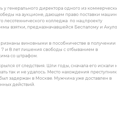
ть у генерального директора одного из коммерческ
победы на аукционе, дающем право поставки машин
о лесотехнического колледжа по нацпроекту
уммы взятки, предназначавшейся Беспалому и Акуло
 признаны виновными в пособничестве в получении
е 7 и 8 лет лишения свободы с отбыванием в
има со штрафом.
крылся от следствия. Шли годы, сначала его искали 
ать так и не удалось. Место нахождения преступник
н был задержан в Москве. Мужчина уже доставлен в
нных действий.