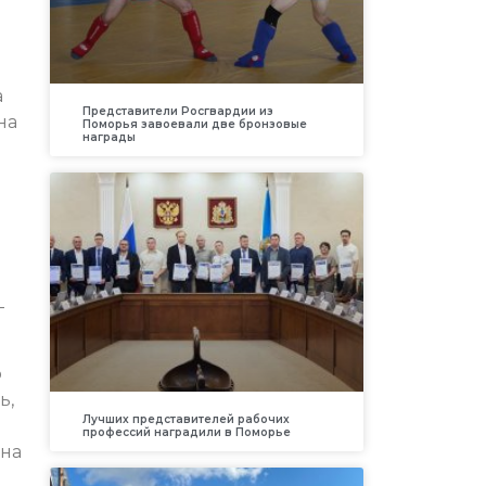
а
Представители Росгвардии из
на
Поморья завоевали две бронзовые
награды
–
о
ь,
Лучших представителей рабочих
профессий наградили в Поморье
Она