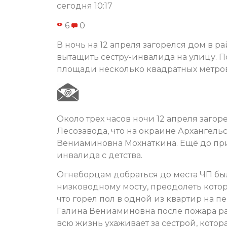
сегодня 10:17
6
0
В ночь на 12 апреля загорелся дом в р
вытащить сестру-инвалида на улицу. П
площади несколько квадратных метров
Около трех часов ночи 12 апреля заго
Лесозавода, что на окраине Архангель
Вениаминовна Мохнаткина. Ещё до при
инвалида с детства.
Огнеборцам добраться до места ЧП был
низководному мосту, преодолеть котор
что горел пол в одной из квартир на п
Галина Вениаминовна после пожара ра
всю жизнь ухаживает за сестрой, кото