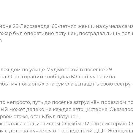
айоне 29 Лесозавода. 60-летняя женщина сумела сам
ожар был оперативно потушен, пострадал лишь пол 
.
релся дом по улице Мудьюгской в поселке 29
ска. О возгорании сообщила 60-летняя Галина
бытия пожарных она сумела вытащить свою сестру 
о непросто, путь до поселка затруднён проездом п
ый может далеко не каждая автоцистерна. Оказалос
ервом этаже, огонь был потушен.
ссказала специалистам Службы-112 свою историю. 
рая с детства мучается от последствий ДЦП. Женщина