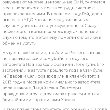
озвучивают многие центральные СМИ, считается
месть воровского мира за сотрудничество с
правоохранителями. В прошлом году Гейдаров
вышел по УДО, что является уникальным
случаем, учитывая статус осужденного. Сразу
после этого в криминальных кругах поползли
слухи о том, что в этом ему помогли силовики в
обмен на услуги.
Бытует также версия, что Алика Рыжего считают
негласным заказчиком убийства другого
авторитета Надира Салифова или Лоты Гули. Его
застрелили в августе прошлого года в Стамбуле.
Гейдаров и Салифов входили в клан убитого в
2013 году в Москве криминального авторитета,
вора в законе Деда Хасана. Гангстеры
враждовали друг с другом за право считаться
ближайшими соратниками Хасана.
В этом плане стоит отметить, что осенью 2013 года,