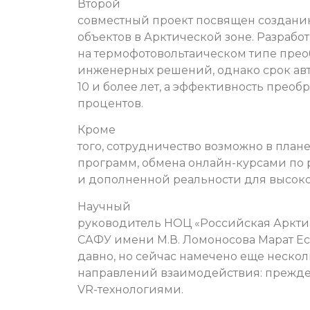
Второй
совместный проект посвящен создани
объектов в Арктической зоне. Разработ
на термофотовольтаическом типе прео
инженерных решений, однако срок авт
10 и более лет, а эффективность преоб
процентов.
Кроме
того, сотрудничество возможно в план
программ, обмена онлайн-курсами по
и дополненной реальности для высоко
Научный
руководитель НОЦ «Российская Аркти
САФУ имени М.В. Ломоносова Марат Ес
давно, но сейчас намечено еще нескол
направлений взаимодействия: прежде в
VR-технологиями.