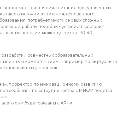
ю автономного источника питания для удаленных
ка такого источника питания, основанного
бразования, потребует многих новых сложных
ономной работы подобных устройств составит
разования энергии может достигать 30-40
е разработки совместных образовательных
 различным компетенциям, например по виртуальн
технологичных установок.
ка», проректор по инновационному развитию
еев сообщил, что сотрудничество с МИФИ ведется
ько
сего они будут связаны с AR- и