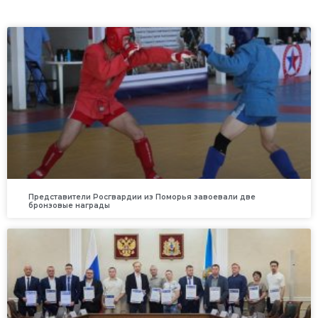
Представители Росгвардии из Поморья завоевали две
бронзовые награды