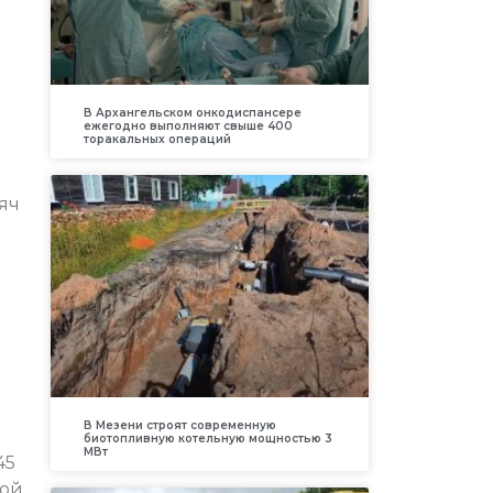
В Архангельском онкодиспансере
ежегодно выполняют свыше 400
торакальных операций
яч
В Мезени строят современную
биотопливную котельную мощностью 3
МВт
45
кой