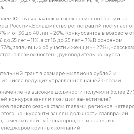
 Южный (8,27%), Дальневосточный (4,1%) иСеверо-
а.
ее 100 тысяч заявок из всех регионов России на
еры России».Большинство регистраций поступает от
7% и от 36 до 40 лет – 26%. Конкурсантов в возрасте от
46 до 55 лет – 11%, а от 18 до 25 лет – 7%.В основном
73%, заявивших об участии женщин– 27%», –рассказ
страна возможностей», руководитель конкурса
.
ательный грант в размере миллиона рублей и
м из числа ведущих управленцев нашей России.
азначение на высокие должности получили более 27
ей конкурса заняли позиции заместителей
ов первого сезона стали главами регионов, четвер
 этого, конкурсанты заняли должности главврачей
в, заместителей губернаторов, региональных
-менеджеров крупных компаний.