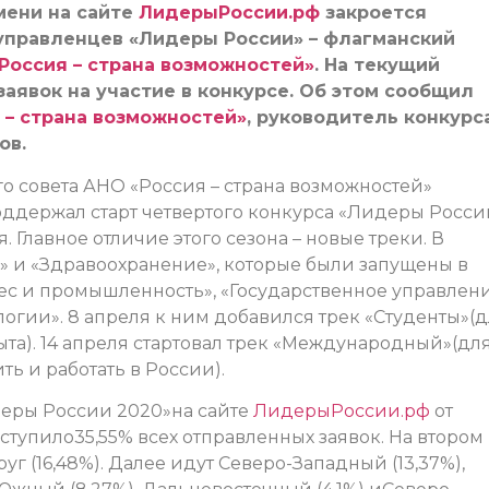
мени на сайте
ЛидерыРоссии.рф
закроется
управленцев «Лидеры России» – флагманский
Россия – страна возможностей»
. На текущий
аявок на участие в конкурсе. Об этом сообщил
 – страна возможностей»
, руководитель конкурс
ов.
о совета АНО «Россия – страна возможностей»
держал старт четвертого конкурса «Лидеры Росси
. Главное отличие этого сезона – новые треки. В
 и «Здравоохранение», которые были запущены в
ес и промышленность», «Государственное управлени
огии». 8 апреля к ним добавился трек «Студенты»(
пыта). 14 апреля стартовал трек «Международный»(дл
ть и работать в России).
деры России 2020»на сайте
ЛидерыРоссии.рф
от
тупило35,55% всех отправленных заявок. На втором
 (16,48%). Далее идут Северо-Западный (13,37%),