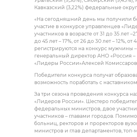
Уральский (9,58%), Сибирский (9,43%),
Кавказский (3,22%) федеральные округ
«На сегодняшний день мы получили бол
участие в конкурсе управленцев «Лид
участников в возрасте от 31 до 35 лет –2
до 45 лет – 17%, от 26 до 30 лет – 12%, от 
регистрируются на конкурс мужчины – 
генеральный директор АНО «Россия – 
«Лидеры России»Алексей Комиссаров
Победители конкурса получат образов
возможность поработать с наставнико
За три сезона проведения конкурса н
«Лидеров России». Шестеро победител
федеральных министров, двое участник
участников – главами городов. Помимо
больниц, ректоров и проректоров вузо
министров и глав департаментов, топ