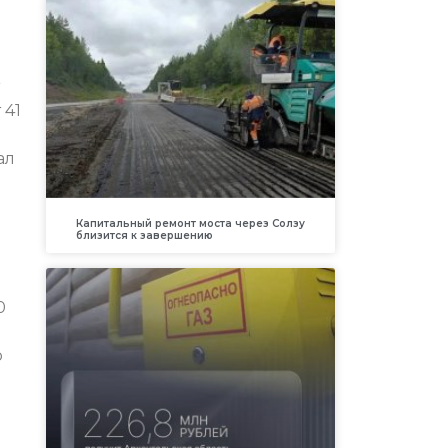
 41
ал
Капитальный ремонт моста через Солзу
близится к завершению
0
о