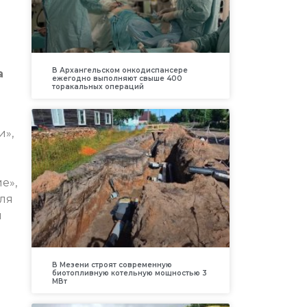
В Архангельском онкодиспансере
а
ежегодно выполняют свыше 400
торакальных операций
и»,
е»,
для
я
В Мезени строят современную
биотопливную котельную мощностью 3
МВт