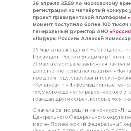
26 апреля 23.59 по московскому вре
регистрация на четвёртый конкурс 
проект президентской платформы
«
момент поступило более 100 тысяч з
генеральный директор АНО
«Россия
«Лидеры России» Алексей Комиссар
26 марта на заседании Наблюдательног
Президент России Владимир Путин под
31 марта стартовала заявочная кампания
дополнение к специализациям «Наука»
прошлом году, стартовали треки «Бизн
«Культура», и «Информационные технол
тех, у кого еще нет управленческого о
граждан других стран, которые хотят жи
С начала регистрации на конкурс «Ли
Центрального Федерального округа пос
месте– Приволжский федеральный округ