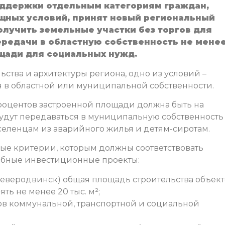
оддержки отдельным категориям граждан,
ных условий, принят новый региональный
получить земельные участки без торгов для
ередачи в областную собственность не мене
щади для социальных нужд.
ьства и архитектуры региона, одно из условий –
 в областной или муниципальной собственности.
процентов застроенной площади должна быть на
будут передаваться в муниципальную собственность
ленцам из аварийного жилья и детям-сиротам.
ые критерии, которым должны соответствовать
абные инвестиционные проекты:
 Северодвинск) общая площадь строительства объек
ь не менее 20 тыс. м²;
ов коммунальной, транспортной и социальной