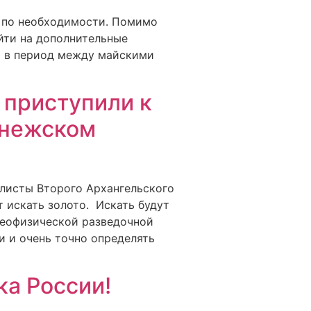
пы по необходимости. Помимо
уйти на дополнительные
ь в период между майскими
 приступили к
Онежском
алисты Второго Архангельского
т искать золото. Искать будут
геофизической разведочной
и и очень точно определять
ка России!