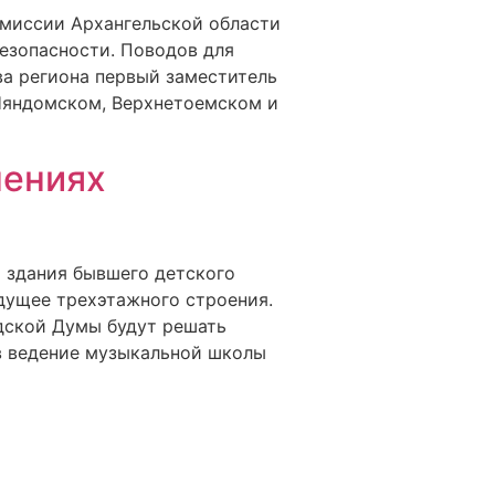
омиссии Архангельской области
езопасности. Поводов для
ва региона первый заместитель
 Няндомском, Верхнетоемском и
нениях
и здания бывшего детского
удущее трехэтажного строения.
одской Думы будут решать
 в ведение музыкальной школы