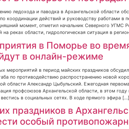
нию ледохода и паводка в Архангельской области обс
 по координации действий и руководству работами в п
одняшний момент, отметил начальник Северного УГМС Р
й на реках области, гидрологическая ситуация в регион
риятия в Поморье во врем
йдут в онлайн-режиме
х мероприятий в период майских праздников обсудили
таба по противодействию распространению новой кор
кой области Александр Цыбульский. Ежегодная первом
ация профсоюзов Архангельской области, в этом году 
вестись в социальных сетях. В ходе прямого эфира […
их праздников в Архангельс
вести особый противопожар