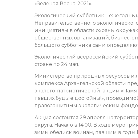
«Зеленая Весна-2021».
Экологический субботник – ежегодны
Неправительственного экологического
инициативы в области охраны окружаю
общественных организаций, бизнес-стр
большого субботника сами определяют
Экологический всероссийский субботни
стране по 24 мая.
Министерство природных ресурсов и
комплекса Архангельской области пре
эколого-патриотической акции «Памя
павших будьте достойны!», проводим
правозащитным экологическим фондом
Акция состоится 29 апреля на террит
округа. Начало в 14:00. В ходе меропр
зимы обелиск воинам, павшим в годы