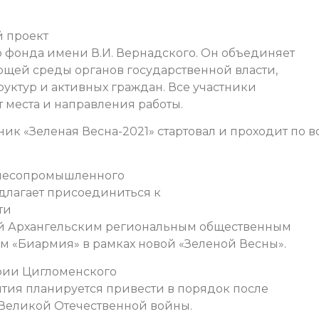
й проект
 фонда имени В.И. Вернадского. Он объединяет
щей среды органов государственной власти,
уктур и активных граждан. Все участники
 места и направления работы.
к «Зеленая Весна-2021» стартовал и проходит по в
 лесопромышленного
длагает присоединиться к
ти
ой Архангельским региональным общественным
 «Биармия» в рамках новой «Зеленой Весны».
ории Цигломенского
иятия планируется привести в порядок после
 Великой Отечественной войны.