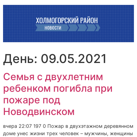
Перейти
к
содержимому
День:
09.05.2021
Семья с двухлетним
ребенком погибла при
пожаре под
Новодвинском
вчера 22:07 197 0 Пожар в двухэтажном деревянном
доме унес жизни трех человек – мужчины, женщины