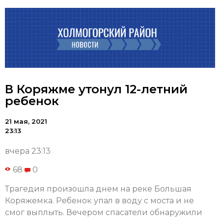
В Коряжме утонул 12-летний
ребенок
21 мая, 2021
23:13
вчера 23:13
68
0
Трагедия произошла днем на реке Большая
Коряжемка. Ребенок упал в воду с моста и не
смог выплыть. Вечером спасатели обнаружили