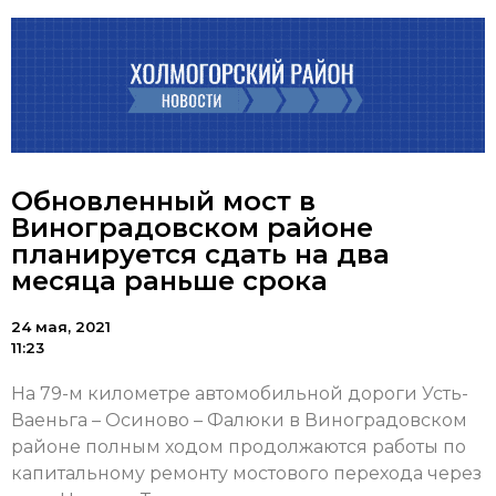
Обновленный мост в
Виноградовском районе
планируется сдать на два
месяца раньше срока
24 мая, 2021
11:23
На 79-м километре автомобильной дороги Усть-
Ваеньга – Осиново – Фалюки в Виноградовском
районе полным ходом продолжаются работы по
капитальному ремонту мостового перехода через