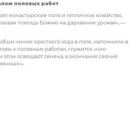
алом полевых работ
л монастырские поля и тепличное хозяйство,
изывая помощь Божию на дарование урожая», —
обым чином крестного хода в поле, напомнили в
отовы к посевным работам, служится «чин
и этом освящают семена, а окончание сеяния
еянных»».