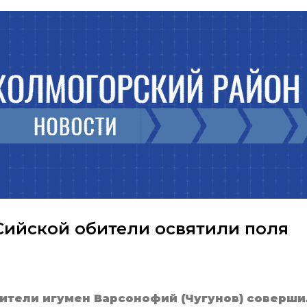
Сийской обители освятили поля
ители игумен Варсонофий (Чугунов) соверши